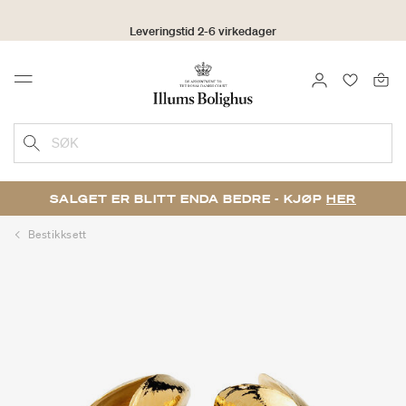
Leveringstid 2-6 virkedager
Click & Collect | Bestill på nett - hent i butikk
LOGG INN
FAVORIT
Menu
30 dagers returrett
SØK
SALGET ER BLITT ENDA BEDRE - KJØP
HER
Bestikksett