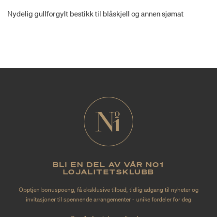
Nydelig gullforgylt bestikk til blåskjell og annen sjømat
BLI EN DEL AV VÅR NO1
LOJALITETSKLUBB
Opptjen bonuspoeng, få eksklusive tilbud, tidlig adgang til nyheter og
invitasjoner til spennende arrangementer - unike fordeler for deg