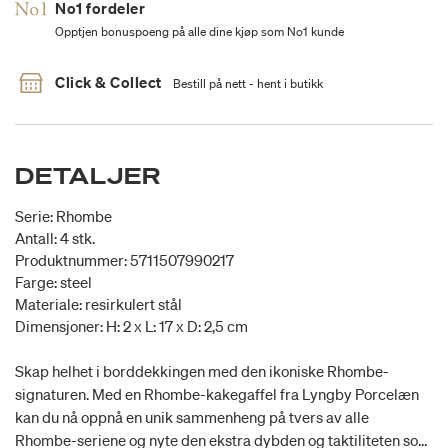
No1 fordeler
Opptjen bonuspoeng på alle dine kjøp som No1 kunde
Click & Collect
Bestill på nett - hent i butikk
DETALJER
Serie: Rhombe
Antall: 4 stk.
Produktnummer: 5711507990217
Farge: steel
Materiale: resirkulert stål
Dimensjoner: H: 2 x L: 17 x D: 2,5 cm
Skap helhet i borddekkingen med den ikoniske Rhombe-
signaturen. Med en Rhombe-kakegaffel fra Lyngby Porcelæn
kan du nå oppnå en unik sammenheng på tvers av alle
Rhombe-seriene og nyte den ekstra dybden og taktiliteten som