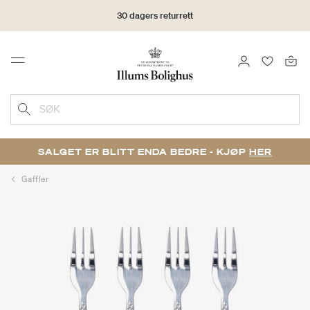
30 dagers returrett
LOGG INN
FAVORIT
Menu
SØK
SALGET ER BLITT ENDA BEDRE - KJØP
HER
Gaffler