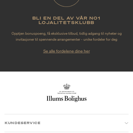
BLI EN DEL AV VÅR NO1
LOJALITETSKLUBB
Opptjen bonuspoeng, få eksklusive tilbud, tidlig adgang til nyheter og
invitasjoner til spennende arrangementer - unike fordeler for deg
Se alle fordelene dine her
KUNDESERVICE