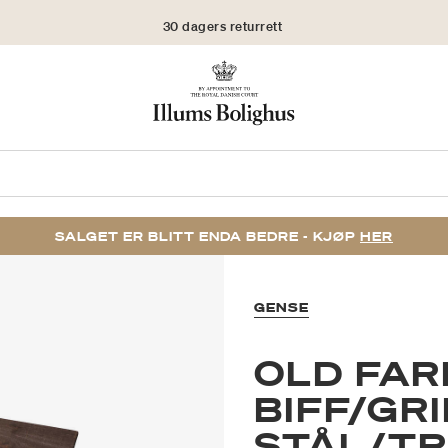
30 dagers returrett
SALGET ER BLITT ENDA BEDRE - KJØP
HER
GENSE
OLD FAR
BIFF/GR
STÅL/T