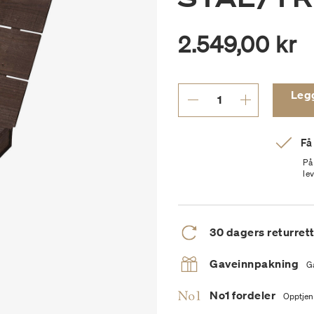
2.549,00 kr
Legg 
Få
På
le
30 dagers returret
Gaveinnpakning
G
No1 fordeler
Opptjen