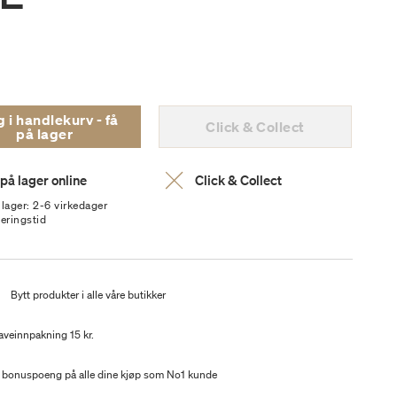
i handlekurv - få
Click & Collect
på lager
 på lager online
Click & Collect
 lager: 2-6 virkedager
veringstid
t
Bytt produkter i alle våre butikker
aveinnpakning 15 kr.
 bonuspoeng på alle dine kjøp som No1 kunde