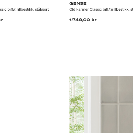
GENSE
ic biff/grillbestikk, stål/sort
Old Farmer Classic biff/grillbestikk, st
kr
1.749,00 kr