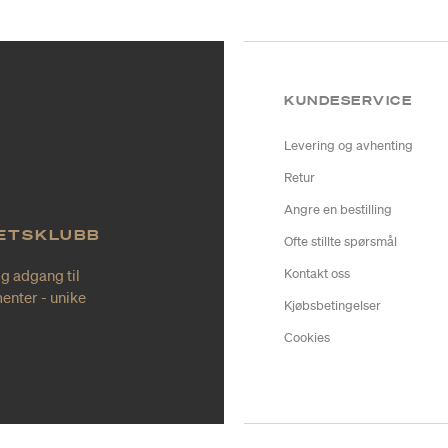
KUNDESERVICE
Levering og avhenting
Retur
Angre en bestilling
TETSKLUBB
Ofte stillte spørsmål
ig adgang til
Kontakt oss
enter - unike
Kjøbsbetingelser
Cookies