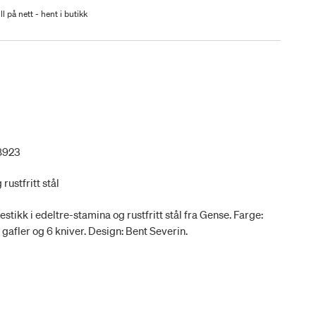
ll på nett - hent i butikk
8923
rustfritt stål
estikk i edeltre-stamina og rustfritt stål fra Gense. Farge:
 6 gafler og 6 kniver. Design: Bent Severin.