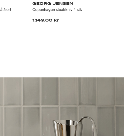
GEORG JENSEN
G
ål/sort
Copenhagen steakkniv 4 stk
Old
1.149,00 kr
20