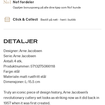
No1 fordeler
Opptjen bonuspoeng på alle dine kjøp som No1 kunde
Click & Collect
Bestill på nett - hent i butikk
DETALJER
Designer: Arne Jacobsen
Serie: Arne Jacobsen
Antall: 4 stk.
Produktnummer: 5713275066118
Farge: stål
Materiale: matt rustfritt stål
Dimensjoner: L: 15.5 cm
Truly an iconic piece of design history, Arne Jacobsen’s
revolutionary cutlery set looks as striking now as it did back in
1957 when it was first created.