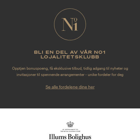
BLI EN DEL AV VÅR NO1
LOJALITETSKLUBB
Opptjen bonuspoeng, få eksklusive tilbud, tidlig adgang til nyheter og
invitasjoner til spennende arrangementer - unike fordeler for deg
Se alle fordelene dine her