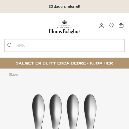
30 dagers returrett
LOGG INN
FAVORIT
Menu
SØK
SALGET ER BLITT ENDA BEDRE - KJØP
HER
Skjeer