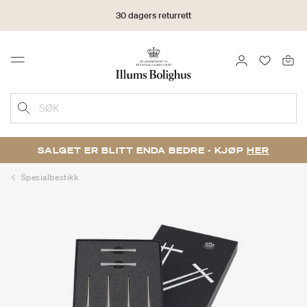
30 dagers returrett
LOGG INN
FAVORIT
Menu
SØK
SALGET ER BLITT ENDA BEDRE - KJØP
HER
Spesialbestikk