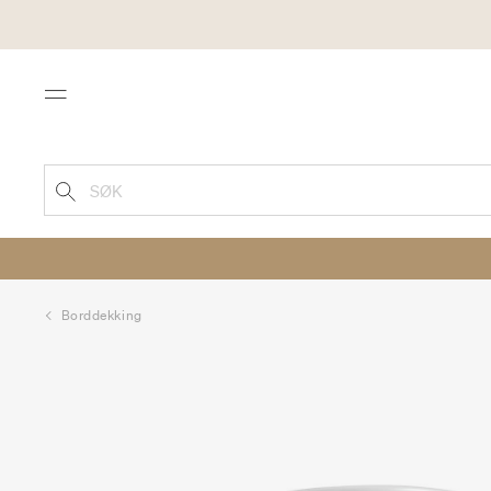
Menu
SØK
Borddekking