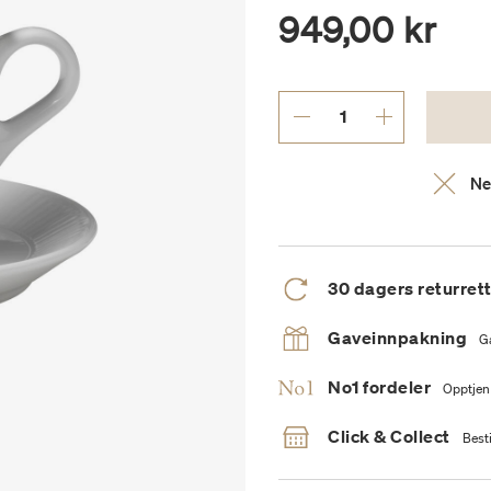
949,00 kr
Ne
30 dagers returret
Gaveinnpakning
G
No1 fordeler
Opptjen
Click & Collect
Besti