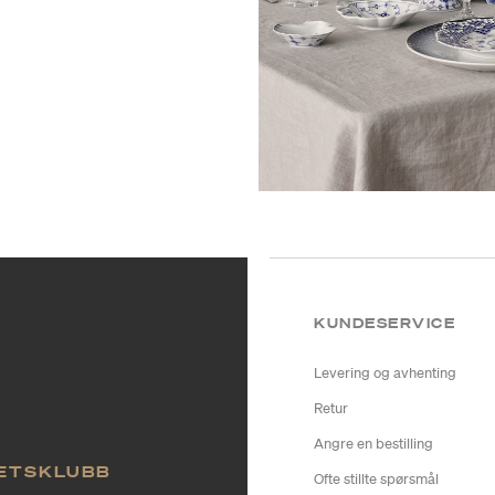
KUNDESERVICE
Levering og avhenting
Retur
Angre en bestilling
TETSKLUBB
Ofte stillte spørsmål