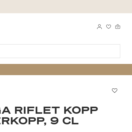
LOGG INN
FAVORITTE
Favorit
A RIFLET KOPP
RKOPP, 9 CL