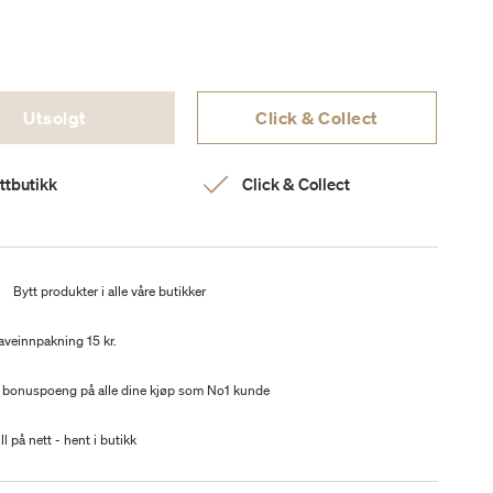
Utsolgt
Click & Collect
ttbutikk
Click & Collect
t
Bytt produkter i alle våre butikker
aveinnpakning 15 kr.
 bonuspoeng på alle dine kjøp som No1 kunde
ll på nett - hent i butikk