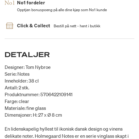
No1 fordeler
Opptjen bonuspoeng på alle dine kjøp som No1 kunde
Click & Collect
Bestill på nett - hent i butikk
DETALJER
Designer: Tom Nybroe
Serie: Notes
Inneholder: 38 cl
Antall: 2 stk.
Produktnummer: 5706422109141
Farge: clear
Materiale: fine glass
Dimensjoner: H: 27 x Ø 8 cm
En lidenskapelig hyllest til ikonisk dansk design og vinens
delikate noter. Holmegaard Notes er en serie vinglass skapt i