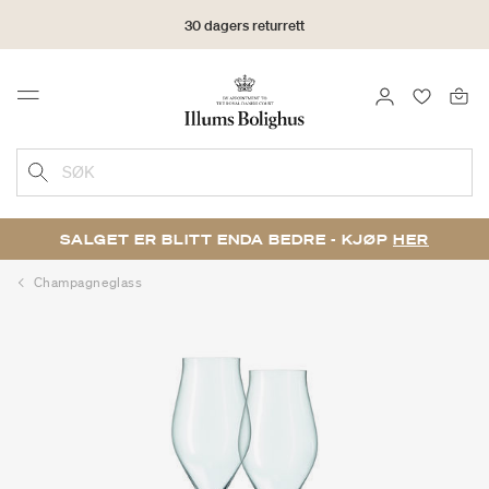
30 dagers returrett
LOGG INN
FAVORIT
Menu
SØK
SALGET ER BLITT ENDA BEDRE - KJØP
HER
Champagneglass