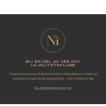
BLI EN DEL AV VÅR NO1
LOJALITETSKLUBB
Opptjen bonuspoeng, få eksklusive tilbud, tidlig adgang til nyheter og
invitasjoner til spennende arrangementer - unike fordeler for deg
Se alle fordelene dine her