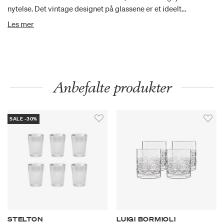
nytelse. Det vintage designet på glassene er et ideelt
supplement til et klassisk borddekk.
Les mer
Anbefalte produkter
SALE -30%
STELTON
LUIGI BORMIOLI