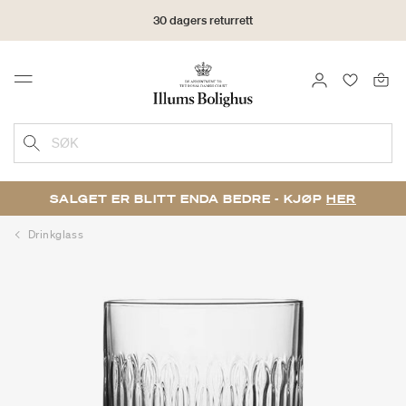
30 dagers returrett
LOGG INN
FAVORIT
Menu
SØK
SALGET ER BLITT ENDA BEDRE - KJØP
HER
Drinkglass