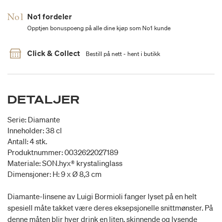
No1 fordeler
Opptjen bonuspoeng på alle dine kjøp som No1 kunde
Click & Collect
Bestill på nett - hent i butikk
DETALJER
Serie: Diamante
Inneholder: 38 cl
Antall: 4 stk.
Produktnummer: 0032622027189
Materiale: SON.hyx® krystalinglass
Dimensjoner: H: 9 x Ø 8,3 cm
Diamante-linsene av Luigi Bormioli fanger lyset på en helt
spesiell måte takket være deres eksepsjonelle snittmønster. På
denne måten blir hver drink en liten, skinnende og lysende