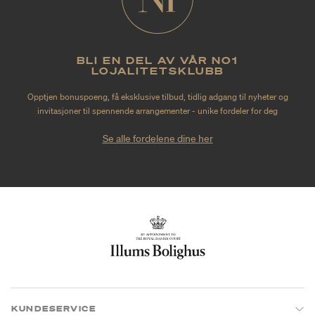
BLI EN DEL AV VÅR NO1
LOJALITETSKLUBB
Opptjen bonuspoeng, få eksklusive tilbud, tidlig adgang til nyheter og
invitasjoner til spennende arrangementer - unike fordeler for deg
Se alle fordelene dine her
KUNDESERVICE