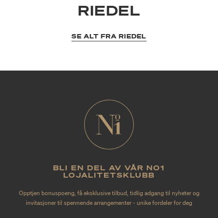
RIEDEL
SE ALT FRA RIEDEL
BLI EN DEL AV VÅR NO1
LOJALITETSKLUBB
Opptjen bonuspoeng, få eksklusive tilbud, tidlig adgang til nyheter og
invitasjoner til spennende arrangementer - unike fordeler for deg