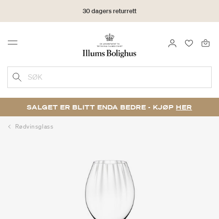
30 dagers returrett
LOGG INN
FAVORIT
Menu
SØK
SALGET ER BLITT ENDA BEDRE - KJØP
HER
Rødvinsglass