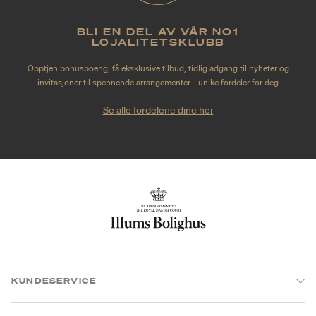
BLI EN DEL AV VÅR NO1
LOJALITETSKLUBB
Opptjen bonuspoeng, få eksklusive tilbud, tidlig adgang til nyheter og
invitasjoner til spennende arrangementer - unike fordeler for deg
Se alle fordelene dine her
KUNDESERVICE