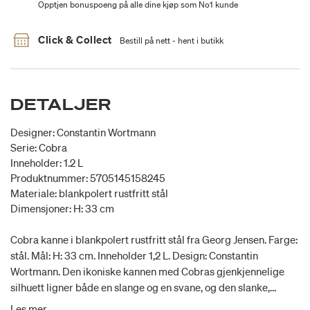
Opptjen bonuspoeng på alle dine kjøp som No1 kunde
Click & Collect
Bestill på nett - hent i butikk
DETALJER
Designer: Constantin Wortmann
Serie: Cobra
Inneholder: 1.2 L
Produktnummer: 5705145158245
Materiale: blankpolert rustfritt stål
Dimensjoner: H: 33 cm
Cobra kanne i blankpolert rustfritt stål fra Georg Jensen. Farge:
stål. Mål: H: 33 cm. Inneholder 1,2 L. Design: Constantin
Wortmann. Den ikoniske kannen med Cobras gjenkjennelige
silhuett ligner både en slange og en svane, og den slanke,
organiske formen er like elegant som den er moderne. Men
Les mer