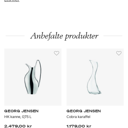
elegansen har en hensikt. For den grasiøse halsen er ikke bare
et estetisk statement, men et praktisk tiltak som sørger for at
kannen er lett å holde og lett å helle. Cobra pryder ethvert
spisebord og er en ideell gaveide for noen som blir glade når
form og funksjon inviterer hverandre til dans.
Anbefalte produkter
GEORG JENSEN
GEORG JENSEN
HK kanne, 0,75 L
Cobra karaffel
2.479,00 kr
1.179,00 kr