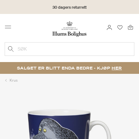
30 dagers returrett
LOGG INN
FAVORIT
Menu
SØK
SALGET ER BLITT ENDA BEDRE - KJØP
HER
Krus