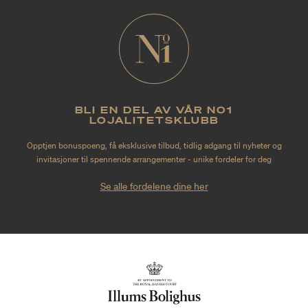
BLI EN DEL AV VÅR NO1
LOJALITETSKLUBB
Opptjen bonuspoeng, få eksklusive tilbud, tidlig adgang til nyheter og
invitasjoner til spennende arrangementer - unike fordeler for deg
Se alle fordelene dine her