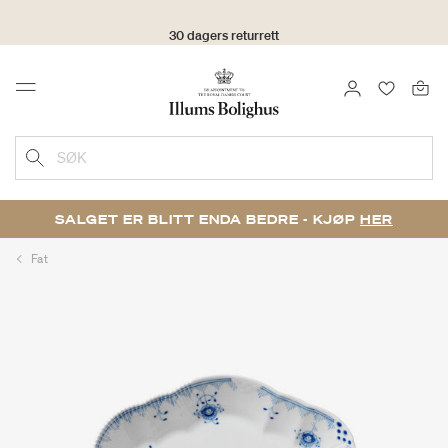
30 dagers returrett
LOGG INN
FAVORIT
Menu
SØK
SALGET ER BLITT ENDA BEDRE - KJØP
HER
Fat