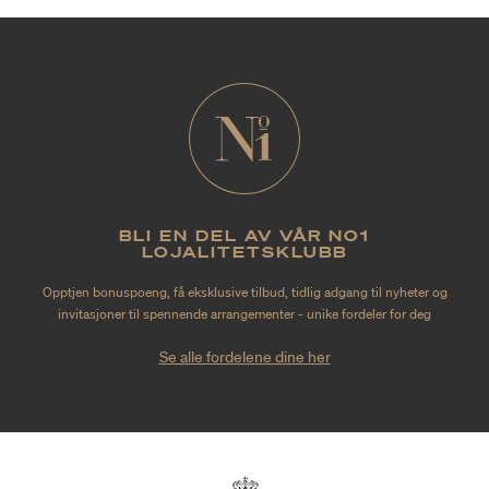
BLI EN DEL AV VÅR NO1
LOJALITETSKLUBB
Opptjen bonuspoeng, få eksklusive tilbud, tidlig adgang til nyheter og
invitasjoner til spennende arrangementer - unike fordeler for deg
Se alle fordelene dine her