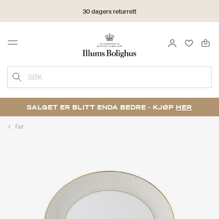
30 dagers returrett
LOGG INN
FAVORIT
Menu
SØK
SALGET ER BLITT ENDA BEDRE - KJØP
HER
Fat