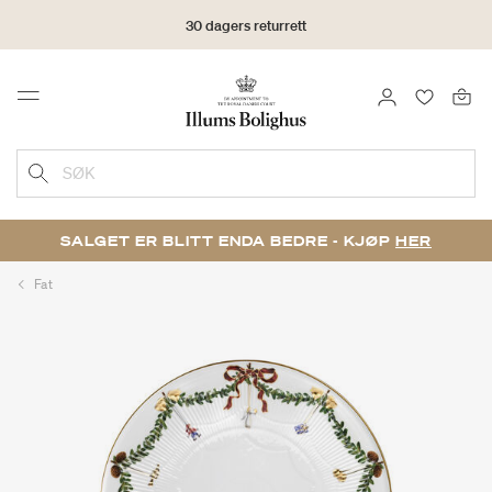
30 dagers returrett
LOGG INN
FAVORIT
Menu
SØK
SALGET ER BLITT ENDA BEDRE - KJØP
HER
Fat