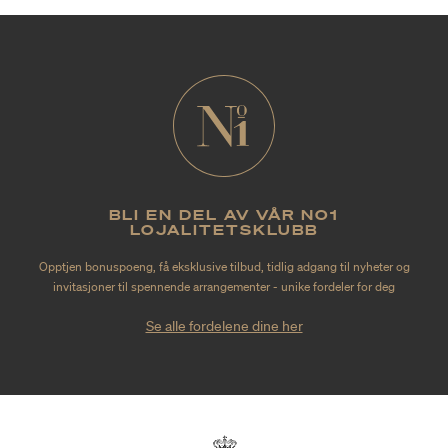
BLI EN DEL AV VÅR NO1
LOJALITETSKLUBB
Opptjen bonuspoeng, få eksklusive tilbud, tidlig adgang til nyheter og
invitasjoner til spennende arrangementer - unike fordeler for deg
Se alle fordelene dine her