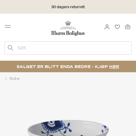
30 dagers returrett
LOGG INN
FAVORIT
Menu
SØK
SALGET ER BLITT ENDA BEDRE - KJØP
HER
Skåler