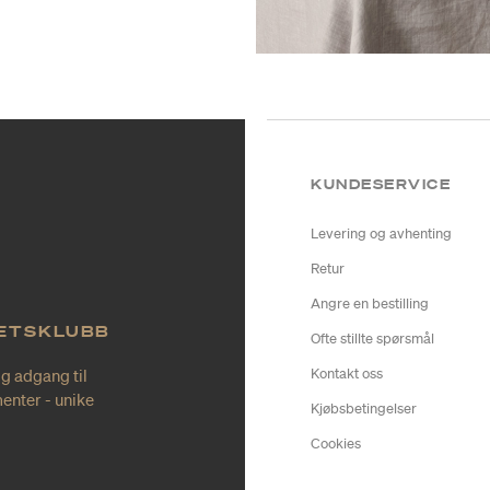
KUNDESERVICE
Levering og avhenting
Retur
Angre en bestilling
TETSKLUBB
Ofte stillte spørsmål
ig adgang til
Kontakt oss
enter - unike
Kjøbsbetingelser
Cookies