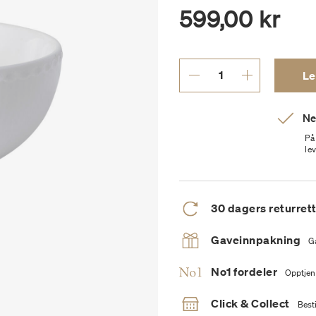
599,00 kr
Le
Ne
På
le
30 dagers returret
Gaveinnpakning
G
No1 fordeler
Opptjen
Click & Collect
Besti