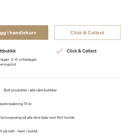
gg i handlekurv
Click & Collect
ttbutikk
Click & Collect
 lager: 2-6 virkedager
veringstid
t
Bytt produkter i alle våre butikker
aveinnpakning 15 kr.
 bonuspoeng på alle dine kjøp som No1 kunde
ll på nett - hent i butikk