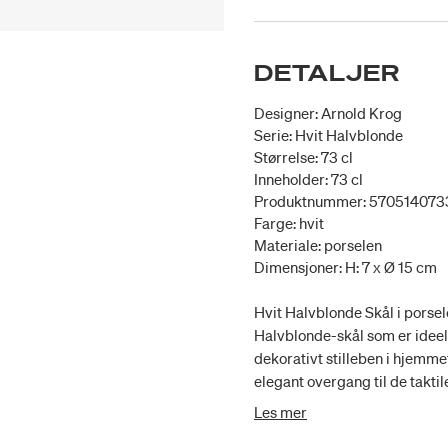
DETALJER
Designer: Arnold Krog
Serie: Hvit Halvblonde
Størrelse: 73 cl
Inneholder: 73 cl
Produktnummer: 57051407
Farge: hvit
Materiale: porselen
Dimensjoner: H: 7 x Ø 15 cm
Hvit Halvblonde Skål i porsel
Halvblonde-skål som er ideell
dekorativt stilleben i hjemm
elegant overgang til de takti
takket være den tynne glasur
Les mer