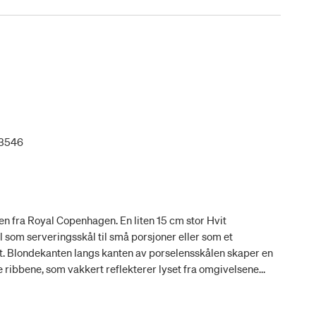
33546
en fra Royal Copenhagen. En liten 15 cm stor Hvit
 som serveringsskål til små porsjoner eller som et
et. Blondekanten langs kanten av porselensskålen skaper en
le ribbene, som vakkert reflekterer lyset fra omgivelsene
en på porselenet.