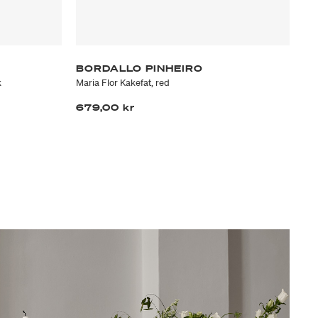
BORDALLO PINHEIRO
LI
k
Maria Flor Kakefat, red
Com
679,00 kr
9.