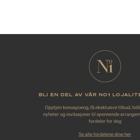
BLI EN DEL AV VÅR NO1 LOJALI
Opptjen bonuspoeng, få eksklusive tilbud, tidl
nyheter og invitasjoner til spennende arrangem
fordeler for deg
Se alle fordelene dine her