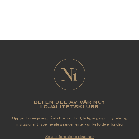
BLI EN DEL AV VÅR NO1
LOJALITETSKLUBB
Opptjen bonuspoeng, få eksklusive tilbud, tidlig adgang til nyheter og
invitasjoner til spennende arrangementer - unike fordeler for deg
Se alle fordelene dine her