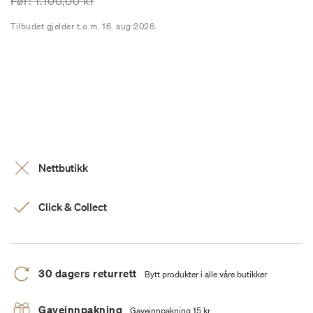
Prisen er nedsatt fra
til
Før:
1.100,00 kr
Tilbudet gjelder t.o.m. 16. aug 2026.
Nettbutikk
Click & Collect
30 dagers returrett
Bytt produkter i alle våre butikker
Gaveinnpakning
Gaveinnpakning 15 kr.