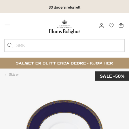
30 dagers returrett
LOGG INN
FAVORIT
Menu
SØK
SALGET ER BLITT ENDA BEDRE - KJØP
HER
Skåler
SALE -50%