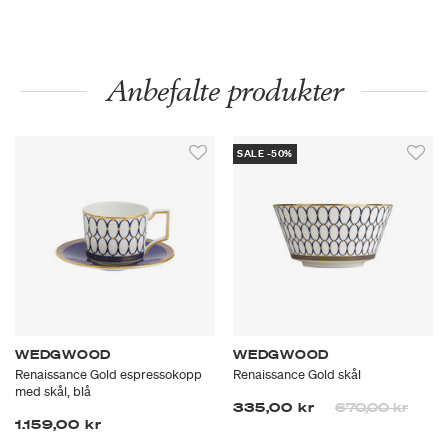
Anbefalte produkter
SALE -50%
WEDGWOOD
WEDGWOOD
Renaissance Gold espressokopp
Renaissance Gold skål
med skål, blå
Prisen er nedsa
til
335,00 kr
670,00 kr
1.159,00 kr