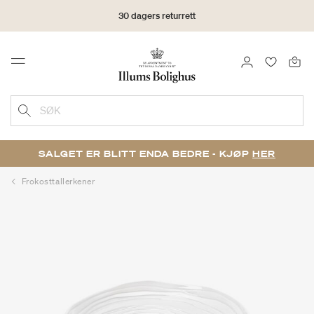
30 dagers returrett
LOGG INN
FAVORIT
Menu
SØK
SALGET ER BLITT ENDA BEDRE - KJØP
HER
Frokosttallerkener