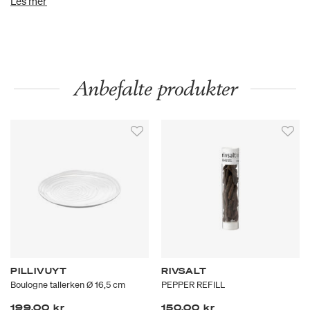
Les mer
storbyen. Serien inviterer med sin franske eleganse og
naturlige former til flotte måltider og porsjoner.
Anbefalte produkter
PILLIVUYT
RIVSALT
Boulogne tallerken Ø 16,5 cm
PEPPER REFILL
199,00 kr
150,00 kr