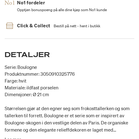
No1 fordeler
Opptjen bonuspoeng på alle dine kjøp som No1 kunde
Click & Collect
Bestill på nett - hent i butikk
DETALJER
Serie: Boulogne
Produktnummer: 3050910325776
Farge: hvit
Materiale: ildfast porselen
Dimensjoner: Ø 21 cm
Størrelsen gjør at den egner seg som frokosttallerken og som
tallerken til forrett. Boulogne er et serie som er inspirert av
Boulogne-skogen i den vestlige delen av Paris. De organiske
formene og den elegante relieffdekoren er laget med
utgangspunkt i den delvis ville skogen som ligger som en oase i