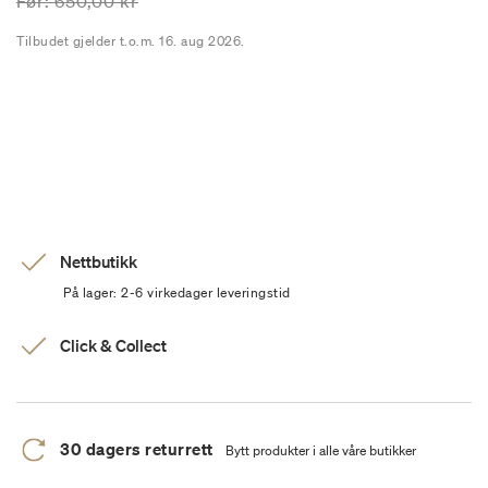
Prisen er nedsatt fra
til
Før:
650,00 kr
Tilbudet gjelder t.o.m. 16. aug 2026.
Nettbutikk
På lager: 2-6 virkedager leveringstid
Click & Collect
30 dagers returrett
Bytt produkter i alle våre butikker