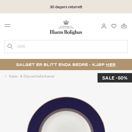
30 dagers returrett
LOGG INN
FAVORIT
Menu
SØK
SALGET ER BLITT ENDA BEDRE - KJØP
HER
Kake- & Desserttallerkener
SALE -50%