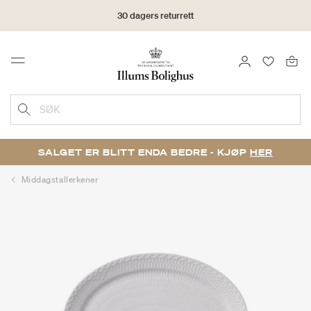
30 dagers returrett
LOGG INN
FAVORIT
Menu
SØK
SALGET ER BLITT ENDA BEDRE - KJØP
HER
Middagstallerkener