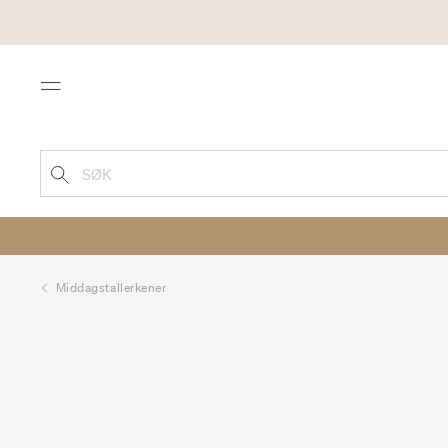
Menu
SØK
Middagstallerkener