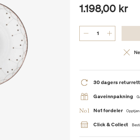
1.198,00 kr
Ne
30 dagers returret
Gaveinnpakning
G
No1 fordeler
Opptjen
Click & Collect
Besti