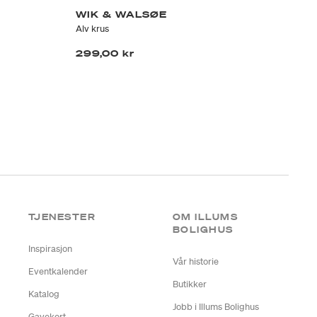
WIK & WALSØE
W
Alv krus
Jul
299,00 kr
1.
TJENESTER
OM ILLUMS
BOLIGHUS
Inspirasjon
Vår historie
Eventkalender
Butikker
Katalog
Jobb i Illums Bolighus
Gavekort