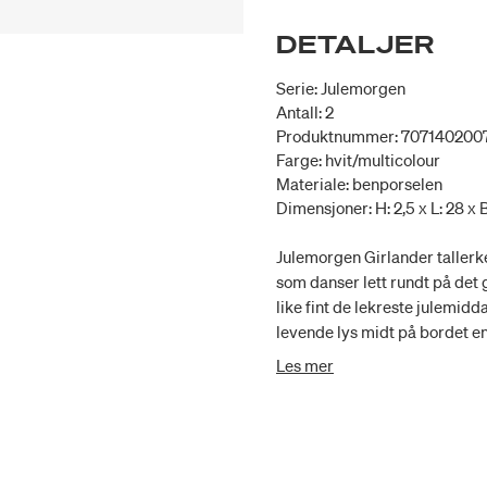
DETALJER
Serie: Julemorgen
Antall: 2
Produktnummer: 707140200
Farge: hvit/multicolour
Materiale: benporselen
Dimensjoner: H: 2,5 x L: 28 x 
Julemorgen Girlander tallerk
som danser lett rundt på det
like fint de lekreste julemid
levende lys midt på bordet e
design, med håp om å inspire
Les mer
bordet med frodig overdådighe
tilføre hjemmet ditt både et v