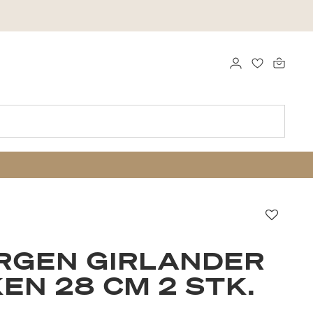
LOGG INN
FAVORITTE
Favorit
RGEN GIRLANDER
EN 28 CM 2 STK.