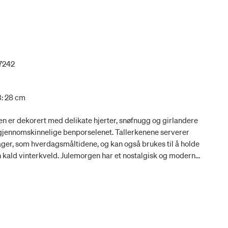
7242
B: 28 cm
en er dekorert med delikate hjerter, snøfnugg og girlandere
 gjennomskinnelige benporselenet. Tallerkenene serverer
dager, som hverdagsmåltidene, og kan også brukes til å holde
n kald vinterkveld. Julemorgen har et nostalgisk og moderne
re nye generasjoners juletradisjoner. Enten du dekker
t eller velger et renere uttrykk, vil serviset Julemorgen
akkert og personlig uttrykk.