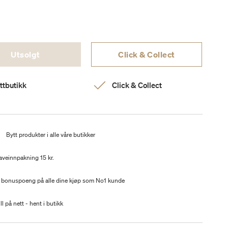
Utsolgt
Click & Collect
ttbutikk
Click & Collect
t
Bytt produkter i alle våre butikker
aveinnpakning 15 kr.
 bonuspoeng på alle dine kjøp som No1 kunde
ll på nett - hent i butikk