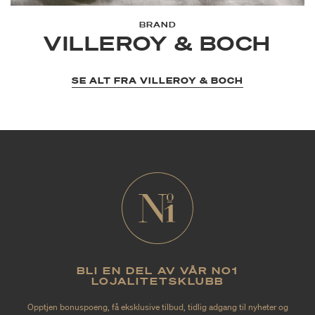
BRAND
VILLEROY & BOCH
SE ALT FRA VILLEROY & BOCH
BLI EN DEL AV VÅR NO1
LOJALITETSKLUBB
Opptjen bonuspoeng, få eksklusive tilbud, tidlig adgang til nyheter og