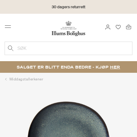
30 dagers returrett
LOGG INN
FAVORIT
Menu
SØK
SALGET ER BLITT ENDA BEDRE - KJØP
HER
Middagstallerkener