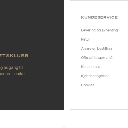
KUNDESERVICE
Levering og avhenting
Retur
Angre en bestilling
TETSKLUBB
Ofte stillte spørsmål
ig adgang til
Kontakt oss
enter - unike
Kjøbsbetingelser
Cookies