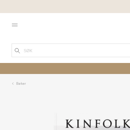
Menu
SØK
Bøker