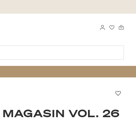
LOGG INN
FAVORITTE
Favorit
 MAGASIN VOL. 26