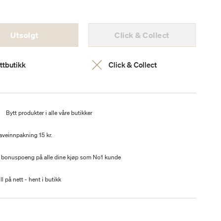
Utsolgt
Click & Collect
ttbutikk
Click & Collect
t
Bytt produkter i alle våre butikker
aveinnpakning 15 kr.
 bonuspoeng på alle dine kjøp som No1 kunde
ll på nett - hent i butikk