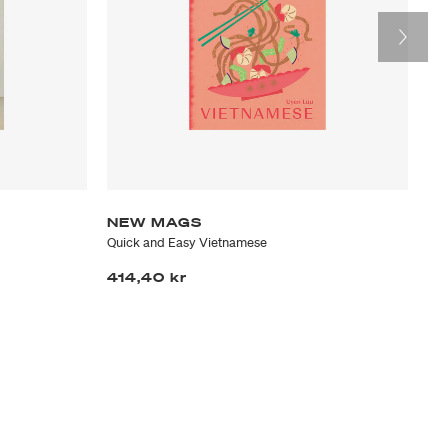
NEW MAGS
N
Quick and Easy Vietnamese
Th
414,40 kr
60