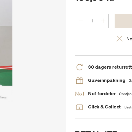
Ne
30 dagers returret
Gaveinnpakning
G
No1 fordeler
Opptjen
Click & Collect
Besti