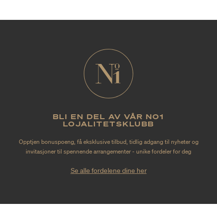
BLI EN DEL AV VÅR NO1
LOJALITETSKLUBB
Opptjen bonuspoeng, få eksklusive tilbud, tidlig adgang til nyheter og
invitasjoner til spennende arrangementer - unike fordeler for deg
Se alle fordelene dine her