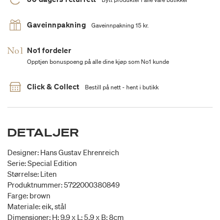
Gaveinnpakning
Gaveinnpakning 15 kr.
No1 fordeler
Opptjen bonuspoeng på alle dine kjøp som No1 kunde
Click & Collect
Bestill på nett - hent i butikk
DETALJER
Designer: Hans Gustav Ehrenreich
Serie: Special Edition
Størrelse: Liten
Produktnummer: 5722000380849
Farge: brown
Materiale: eik, stål
Dimensjoner: H: 9,9 x L: 5,9 x B: 8cm