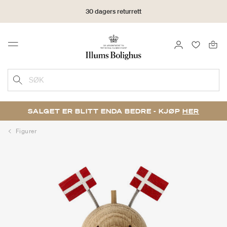
30 dagers returrett
LOGG INN
FAVORIT
Menu
SØK
SALGET ER BLITT ENDA BEDRE - KJØP
HER
Figurer