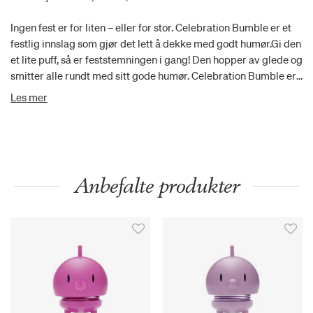
Ingen fest er for liten – eller for stor. Celebration Bumble er et
festlig innslag som gjør det lett å dekke med godt humør.Gi den
et lite puff, så er feststemningen i gang! Den hopper av glede og
smitter alle rundt med sitt gode humør. Celebration Bumble er
laget av vakkert eiketre og pyntet med flagg – fin, klar for fest
Les mer
og alltid klar for et lite hopp. Celebration Bumble sprer god
stemning på gavebordet, i vinduskarmen eller midt på
bursdagsbordet, der den gjør dagen litt mer festlig.
Anbefalte produkter