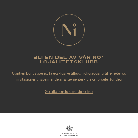
BLI EN DEL AV VÅR NO1
LOJALITETSKLUBB
Opptjen bonuspoeng, få eksklusive tilbud, tidlig adgang til nyheter og
invitasjoner til spennende arrangementer - unike fordeler for deg
Se alle fordelene dine her