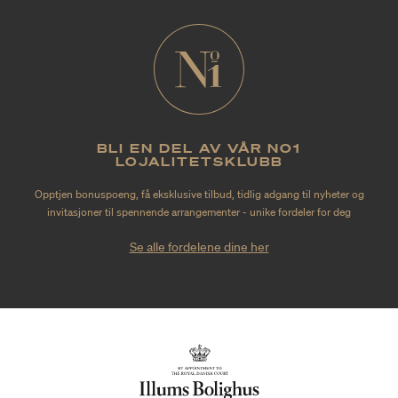
BLI EN DEL AV VÅR NO1
LOJALITETSKLUBB
Opptjen bonuspoeng, få eksklusive tilbud, tidlig adgang til nyheter og
invitasjoner til spennende arrangementer - unike fordeler for deg
Se alle fordelene dine her