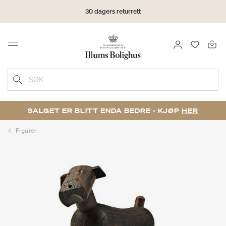
30 dagers returrett
LOGG INN
FAVORIT
Menu
SØK
SALGET ER BLITT ENDA BEDRE - KJØP
HER
Figurer