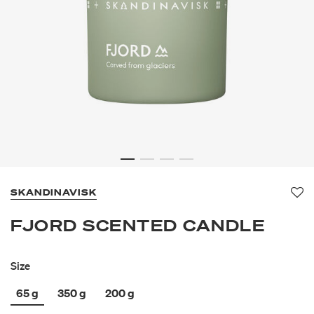
SKANDINAVISK
Fav
FJORD SCENTED CANDLE
Size
65 g
350 g
200 g