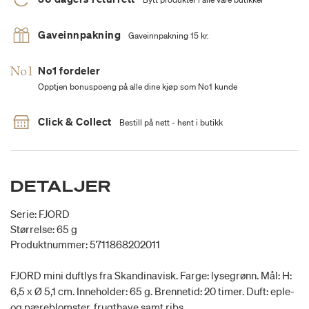
Gaveinnpakning
Gaveinnpakning 15 kr.
No1 fordeler
Opptjen bonuspoeng på alle dine kjøp som No1 kunde
Click & Collect
Bestill på nett - hent i butikk
DETALJER
Serie: FJORD
Størrelse: 65 g
Produktnummer: 5711868202011
FJORD mini duftlys fra Skandinavisk. Farge: lysegrønn. Mål: H:
6,5 x Ø 5,1 cm. Inneholder: 65 g. Brennetid: 20 timer. Duft: eple-
og pæreblomster, frugthave samt ribs.