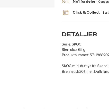
No1 fordeler
Opptjen
Click & Collect
Besti
DETALJER
Serie: SKOG
Størrelse: 65 g
Produktnummer: 571186820
SKOG mini duftlys fra Skandina
Brennetid: 20 timer. Duft: fur