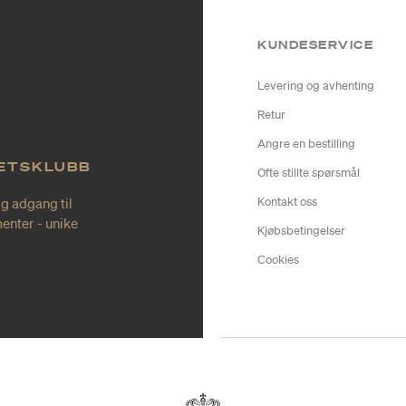
KUNDESERVICE
Levering og avhenting
Retur
Angre en bestilling
TETSKLUBB
Ofte stillte spørsmål
ig adgang til
Kontakt oss
enter - unike
Kjøbsbetingelser
Cookies