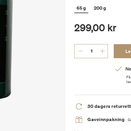
65 g
200 g
299,00 kr
Le
Ne
På
le
30 dagers returret
Gaveinnpakning
G