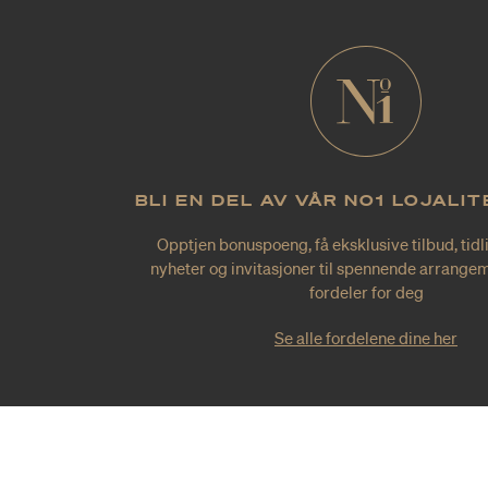
BLI EN DEL AV VÅR NO1 LOJALI
Opptjen bonuspoeng, få eksklusive tilbud, tidl
nyheter og invitasjoner til spennende arrangem
fordeler for deg
Se alle fordelene dine her