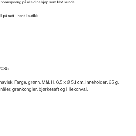
 bonuspoeng på alle dine kjøp som No1 kunde
ll på nett - hent i butikk
2035
visk. Farge: grønn. Mål: H: 6,5 x Ø 5,1 cm. Inneholder: 65 g.
unåler, grankongler, bjørkesaft og lillekonval.