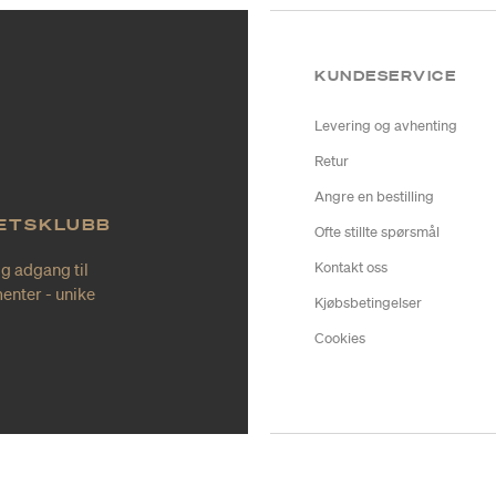
KUNDESERVICE
Levering og avhenting
Retur
Angre en bestilling
TETSKLUBB
Ofte stillte spørsmål
ig adgang til
Kontakt oss
enter - unike
Kjøbsbetingelser
Cookies