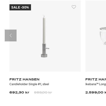
SALE -30%
FRITZ HANSEN
FRITZ HA
Candleholder Single #1, steel
Ikebana™ Long 
Prisen er nedsatt fra
til
692,30 kr
989,00 kr
2.599,00 