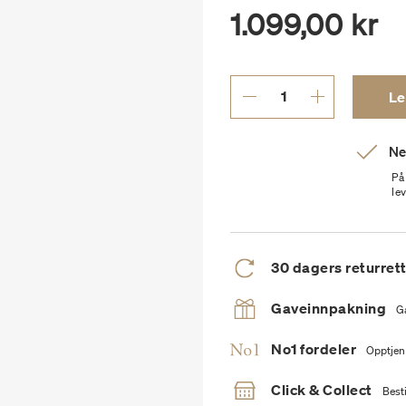
1.099,00 kr
Le
Ne
På
le
30 dagers returret
Gaveinnpakning
G
No1 fordeler
Opptjen
Click & Collect
Besti