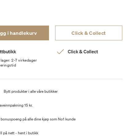
gg i handlekurv
Click & Collect
ttbutikk
Click & Collect
 lager: 2-7 virkedager
veringstid
t
Bytt produkter i alle våre butikker
aveinnpakning 15 kr.
 bonuspoeng på alle dine kjøp som No1 kunde
ll på nett - hent i butikk