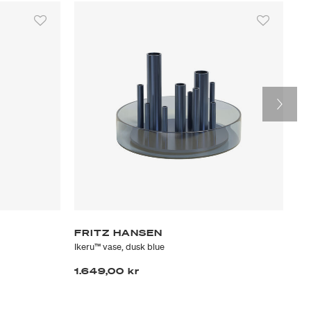
FRITZ HANSEN
B
Ikeru™ vase, dusk blue
Chr
1.649,00 kr
54