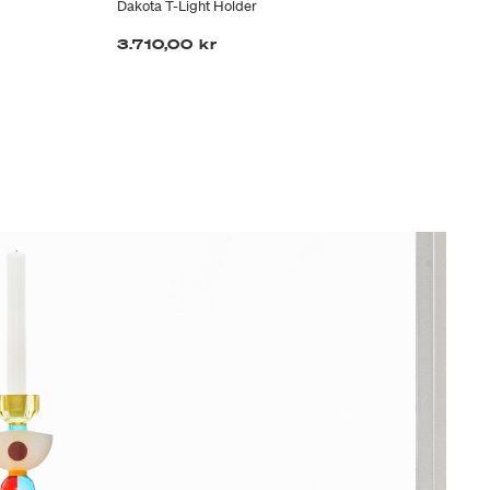
Dakota T-Light Holder
Mem
3.710,00 kr
3.