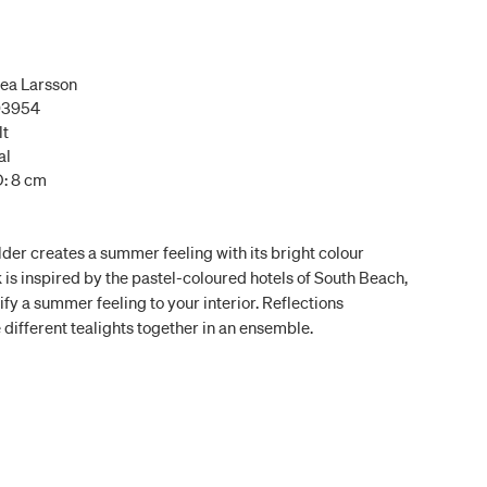
rea Larsson
93954
lt
al
D: 8 cm
lder creates a summer feeling with its bright colour
 is inspired by the pastel-coloured hotels of South Beach,
fy a summer feeling to your interior. Reflections
different tealights together in an ensemble.