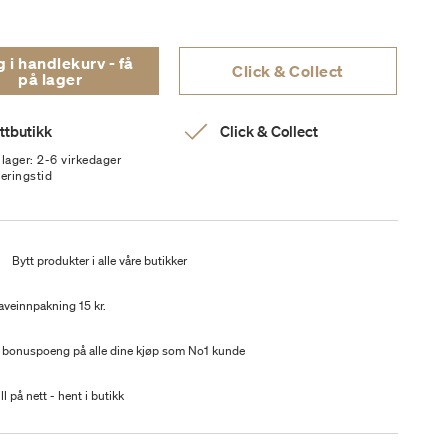
i handlekurv - få
Click & Collect
på lager
ttbutikk
Click & Collect
 lager: 2-6 virkedager
veringstid
t
Bytt produkter i alle våre butikker
aveinnpakning 15 kr.
 bonuspoeng på alle dine kjøp som No1 kunde
ll på nett - hent i butikk