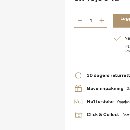
Legg 
Ne
På
le
30 dagers returret
Gaveinnpakning
G
No1 fordeler
Opptjen
Click & Collect
Besti