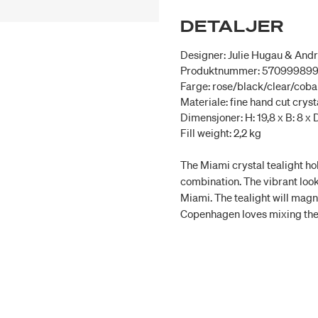
DETALJER
Designer: Julie Hugau & And
Produktnummer: 57099989
Farge: rose/black/clear/coba
Materiale: fine hand cut cryst
Dimensjoner: H: 19,8 x B: 8 x 
Fill weight: 2,2 kg
The Miami crystal tealight ho
combination. The vibrant look
Miami. The tealight will magni
Copenhagen loves mixing the 