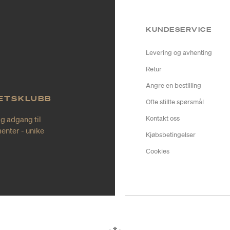
KUNDESERVICE
Levering og avhenting
Retur
Angre en bestilling
TETSKLUBB
Ofte stillte spørsmål
ig adgang til
Kontakt oss
enter - unike
Kjøbsbetingelser
Cookies