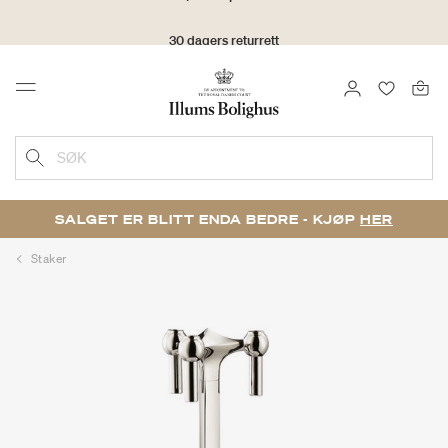
30 dagers returrett
LOGG INN
FAVORIT
Menu
SØK
SALGET ER BLITT ENDA BEDRE - KJØP
HER
Staker