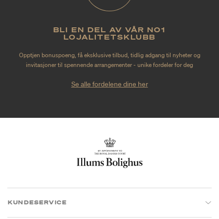
BLI EN DEL AV VÅR NO1
LOJALITETSKLUBB
Opptjen bonuspoeng, få eksklusive tilbud, tidlig adgang til nyheter og
invitasjoner til spennende arrangementer - unike fordeler for deg
Se alle fordelene dine her
KUNDESERVICE