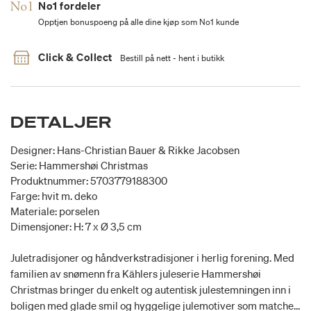
No1 fordeler
Opptjen bonuspoeng på alle dine kjøp som No1 kunde
Click & Collect
Bestill på nett - hent i butikk
DETALJER
Designer: Hans-Christian Bauer & Rikke Jacobsen
Serie: Hammershøi Christmas
Produktnummer: 5703779188300
Farge: hvit m. deko
Materiale: porselen
Dimensjoner: H: 7 x Ø 3,5 cm
Juletradisjoner og håndverkstradisjoner i herlig forening. Med
familien av snømenn fra Kählers juleserie Hammershøi
Christmas bringer du enkelt og autentisk julestemningen inn i
boligen med glade smil og hyggelige julemotiver som matcher