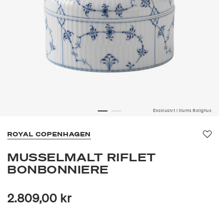
Eksklusivt i Illums Bolighus
ROYAL COPENHAGEN
Fav
MUSSELMALT RIFLET
BONBONNIERE
2.809,00 kr