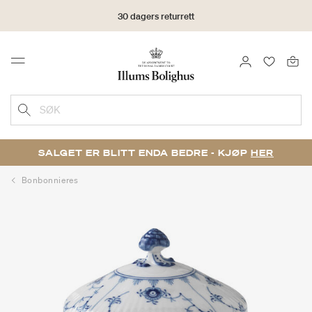
30 dagers returrett
LOGG INN
FAVORIT
Menu
SØK
SALGET ER BLITT ENDA BEDRE - KJØP
HER
Bonbonnieres