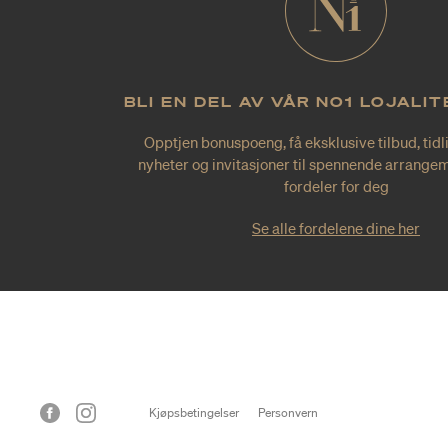
BLI EN DEL AV VÅR NO1 LOJALI
Opptjen bonuspoeng, få eksklusive tilbud, tidl
nyheter og invitasjoner til spennende arrangem
fordeler for deg
Se alle fordelene dine her
Kjøpsbetingelser
Personvern