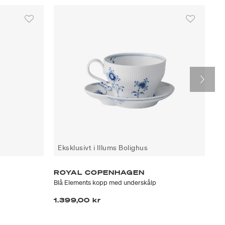
Eksklusivt i Illums Bolighus
ROYAL COPENHAGEN
II
Blå Elements kopp med underskålp
Ult
1.399,00 kr
84