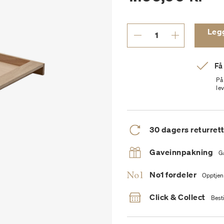
Legg 
Få
På
le
30 dagers returret
Gaveinnpakning
G
No1 fordeler
Opptjen
Click & Collect
Besti