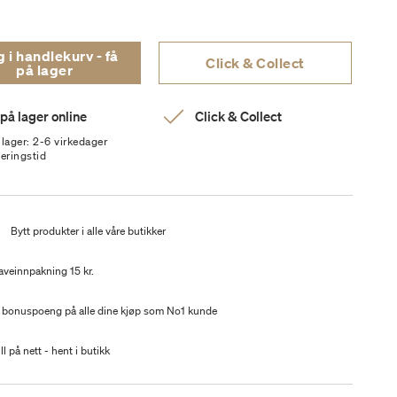
i handlekurv - få
Click & Collect
på lager
 på lager online
Click & Collect
 lager: 2-6 virkedager
veringstid
t
Bytt produkter i alle våre butikker
aveinnpakning 15 kr.
 bonuspoeng på alle dine kjøp som No1 kunde
ll på nett - hent i butikk