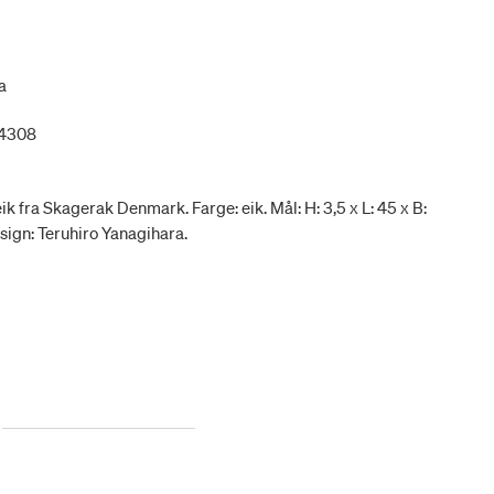
a
04308
eik fra Skagerak Denmark. Farge: eik. Mål: H: 3,5 x L: 45 x B:
sign: Teruhiro Yanagihara.