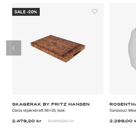
SALE -20%
SKAGERAK BY FRITZ HANSEN
ROSENTH
Dania skjærebrett 56x35, teak
Sanssouci Weis
Prisen er nedsatt fra
til
2.479,20 kr
3.099,00 kr
2.299,00 