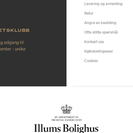
Levering og avhenting
Retur
Angre en bestilling
TETSKLUBB
Ofte stillte spørsmål
ig adgang til
Kontakt oss
enter - unike
Kjøbsbetingelser
Cookies