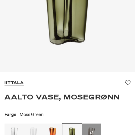
IITTALA
Fav
AALTO VASE, MOSEGRØNN
Farge
Moss Green
+3