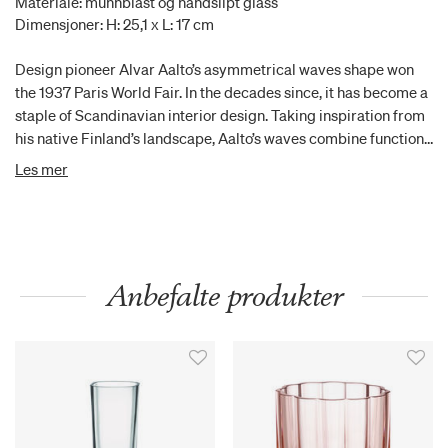
Materiale: munnblåst og håndslipt glass
Dimensjoner: H: 25,1 x L: 17 cm
Design pioneer Alvar Aalto’s asymmetrical waves shape won
the 1937 Paris World Fair. In the decades since, it has become a
staple of Scandinavian interior design. Taking inspiration from
his native Finland’s landscape, Aalto’s waves combine function
and sculpture. Each unique crystal vase is first mouthblown.
Les mer
Then pieces are hand cut before going through several
polishings at the Iittala Glass Factory. The iconic Aalto vase
adds striking detail to any home interior. Long stemmed
flowers look stunning in this tall vase while fresh moss green
adds a touch of nature. Perfect gift idea.
Anbefalte produkter