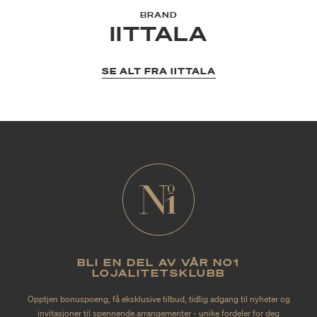
BRAND
IITTALA
SE ALT FRA IITTALA
BLI EN DEL AV VÅR NO1
LOJALITETSKLUBB
Opptjen bonuspoeng, få eksklusive tilbud, tidlig adgang til nyheter og
invitasjoner til spennende arrangementer - unike fordeler for deg