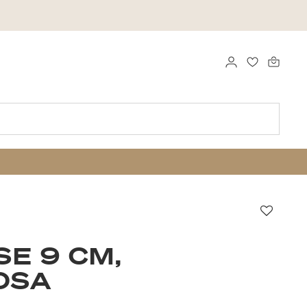
LOGG INN
FAVORITTE
Favorit
SE 9 CM,
OSA