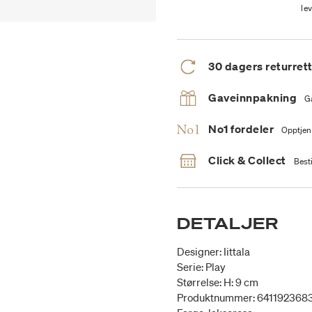
le
30 dagers returret
Gaveinnpakning
G
No1 fordeler
Opptjen
Click & Collect
Besti
DETALJER
Designer: Iittala
Serie: Play
Størrelse: H: 9 cm
Produktnummer: 641192368