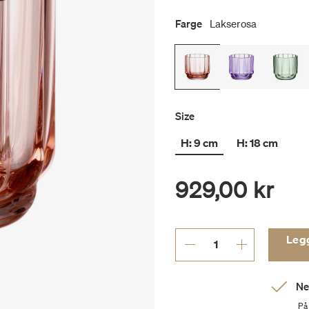
Farge
Lakserosa
Size
H: 9 cm
H: 18 cm
929,00 kr
Legg 
Ne
På