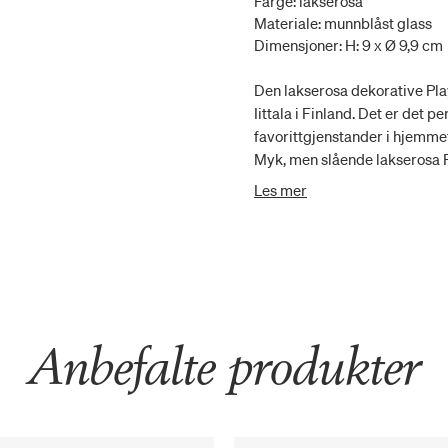
Farge: lakserosa
Materiale: munnblåst glass
Dimensjoner: H: 9 x Ø 9,9 cm
Den lakserosa dekorative Pla
Iittala i Finland. Det er det 
favorittgjenstander i hjemme
Myk, men slående lakserosa Pl
lekne designet og den vakre f
Les mer
din. Play er en samling hjem
funksjonelle gjenstander so
fargene som gløder i solen og
Kolleksjonen fokuserer på hå
og en leken blanding av forme
Anbefalte produkter