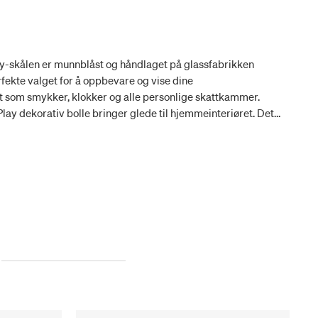
y-skålen er munnblåst og håndlaget på glassfabrikken
perfekte valget for å oppbevare og vise dine
t som smykker, klokker og alle personlige skattkammer.
ay dekorativ bolle bringer glede til hjemmeinteriøret. Det
argen gjør den perfekt for en gave eller lysere innredningen
meartikler som er enkle å mikse og matche. De er
m man kan leke med i borddekking og innredning. De varme
 Matisses utklippskunst inspirerte kolleksjonen.
ndverkskunst, materialuttrykk, dristige fargekombinasjoner
r.