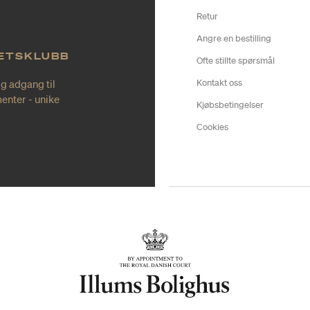
Retur
Angre en bestilling
TETSKLUBB
Ofte stillte spørsmål
ig adgang til
Kontakt oss
enter - unike
Kjøbsbetingelser
Cookies