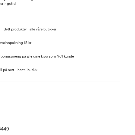
veringstid
t
Bytt produkter i alle våre butikker
aveinnpakning 15 kr.
 bonuspoeng på alle dine kjøp som No1 kunde
ll på nett - hent i butikk
3449