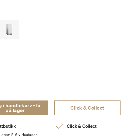
i handlekurv - få
Click & Collect
på lager
ttbutikk
Click & Collect
 lager: 2-6 virkedager