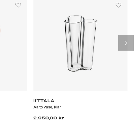
IITTALA
G
Aalto vase, klar
Kop
2.950,00 kr
95