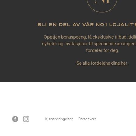
BLI EN DEL AV VÅR NO1 LOJALI
Opptjen bonuspoeng, få eksklusive tilbud, tidl
nyheter og invitasjoner til spennende arrangem
fordeler for deg
Se alle fordelene dine her
Kjøpsbetingelser
Personvern