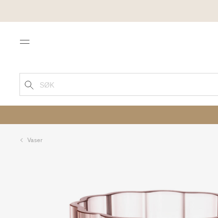
Menu
SØK
Vaser