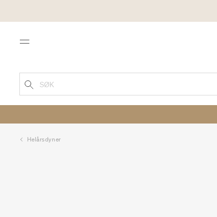
Menu
SØK
Helårsdyner