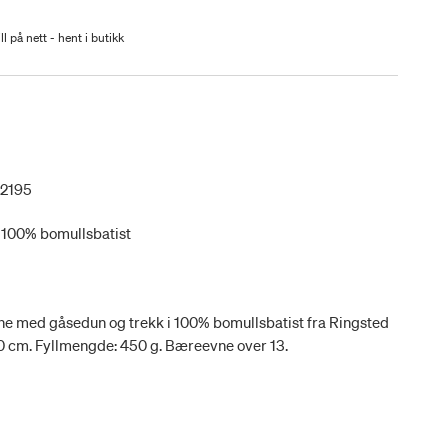
ll på nett - hent i butikk
2195
i 100% bomullsbatist
yne med gåsedun og trekk i 100% bomullsbatist fra Ringsted
00 cm. Fyllmengde: 450 g. Bæreevne over 13.