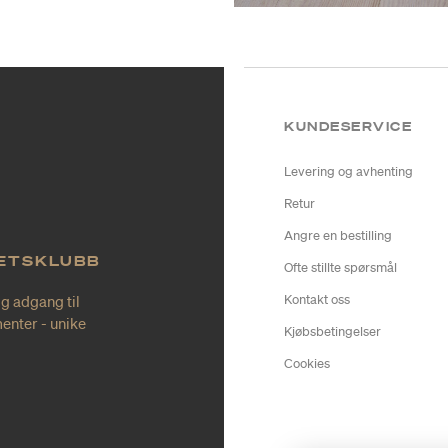
KUNDESERVICE
Levering og avhenting
Retur
Angre en bestilling
TETSKLUBB
Ofte stillte spørsmål
ig adgang til
Kontakt oss
enter - unike
Kjøbsbetingelser
Cookies