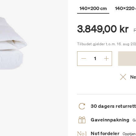
140x200 cm
140x220
3.849,00 kr
P
Tilbudet gjelder t.o.m. 16. aug 20
Ne
30 dagers returret
Gaveinnpakning
G
No1 fordeler
Opptjen