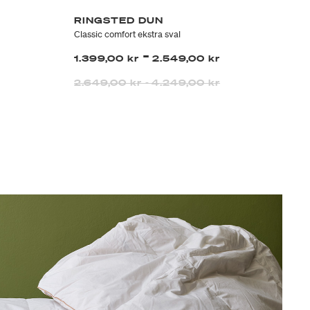
RINGSTED DUN
R
Classic comfort ekstra sval
Snø
-
att fra
1.399,00 kr
2.549,00 kr
1.
2.649,00 kr
-
4.249,00 kr
2.