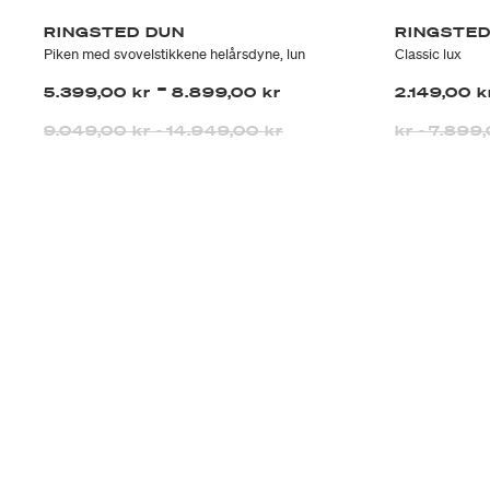
RINGSTED DUN
RINGSTED
Piken med svovelstikkene helårsdyne, lun
Classic lux
-
5.399,00 kr
8.899,00 kr
2.149,00 
9.049,00 kr
-
14.949,00 kr
kr
-
7.899,