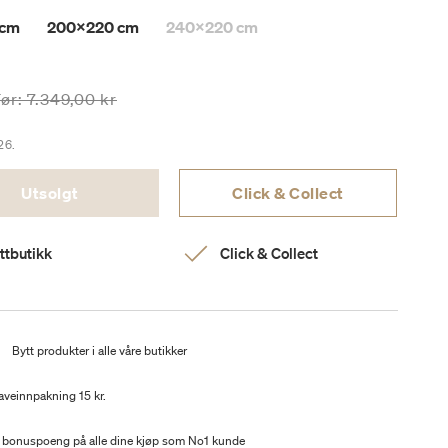
 cm
200x220 cm
240x220 cm
risen er nedsatt fra
til
Før:
7.349,00 kr
26.
Utsolgt
Click & Collect
ttbutikk
Click & Collect
t
Bytt produkter i alle våre butikker
aveinnpakning 15 kr.
 bonuspoeng på alle dine kjøp som No1 kunde