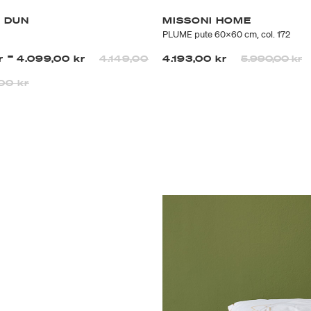
 DUN
MISSONI HOME
PLUME pute 60x60 cm, col. 172
-
Prisen er neds
til
kr
4.099,00 kr
4.149,00
4.193,00 kr
5.990,00 kr
00 kr