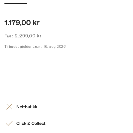
1.179,00 kr
Prisen er nedsatt fra
til
Før:
2.299,00 kr
Tilbudet gjelder t.o.m. 16. aug 2026.
Nettbutikk
Click & Collect