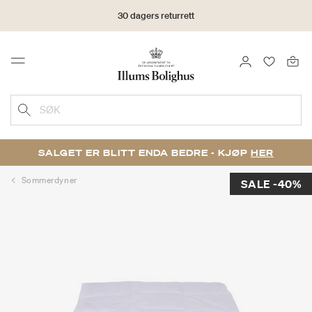
30 dagers returrett
LOGG INN
FAVORIT
Menu
SØK
SALGET ER BLITT ENDA BEDRE - KJØP
HER
Sommerdyner
SALE -40%