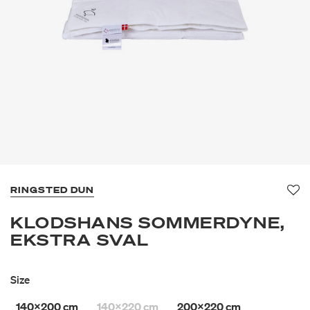
RINGSTED DUN
Fav
KLODSHANS SOMMERDYNE,
EKSTRA SVAL
Size
140x200 cm
140x220 cm
200x220 cm