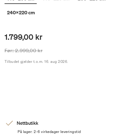
240x220 cm
1.799,00 kr
Prisen er nedsatt fra
til
Før:
2.999,00 kr
Tilbudet gjelder t.o.m. 16. aug 2026.
Nettbutikk
På lager: 2-6 virkedager leveringstid