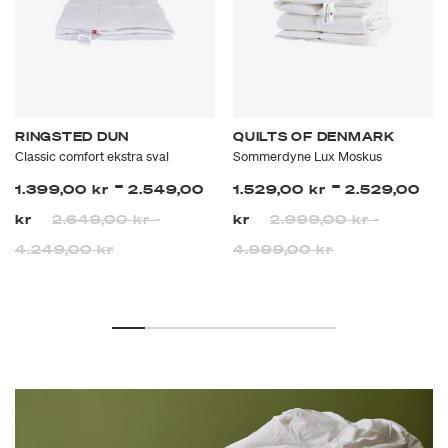
RINGSTED DUN
QUILTS OF DENMARK
Classic comfort ekstra sval
Sommerdyne Lux Moskus
-
-
1.399,00 kr
2.549,00
1.529,00 kr
2.529,00
kr
2.649,00 kr
-
kr
2.999,00 kr
-
4.249,00 kr
4.999,00 kr