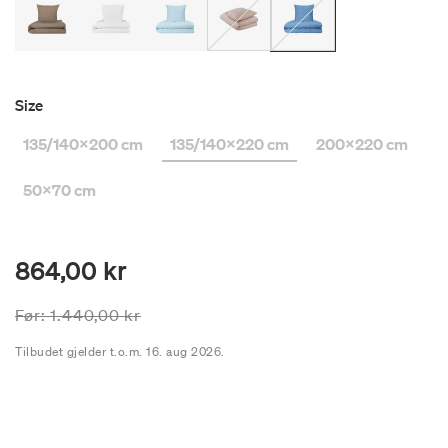
Size
135/140x200 cm
135/140x220 cm
200x220 cm
50x70 cm
864,00 kr
Prisen er nedsatt fra
til
Før:
1.440,00 kr
Tilbudet gjelder t.o.m. 16. aug 2026.