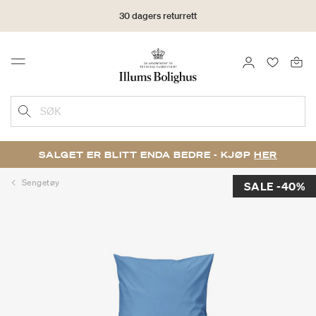
30 dagers returrett
LOGG INN
FAVORIT
Menu
SØK
SALGET ER BLITT ENDA BEDRE - KJØP
HER
Sengetøy
SALE -40%