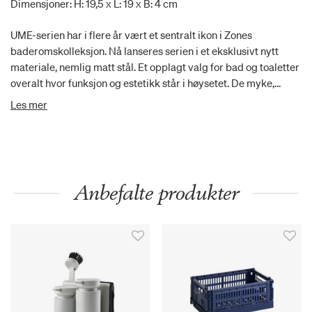
Dimensjoner: H: 19,5 x L: 19 x B: 4 cm
UME-serien har i flere år vært et sentralt ikon i Zones
baderomskolleksjon. Nå lanseres serien i et eksklusivt nytt
materiale, nemlig matt stål. Et opplagt valg for bad og toaletter
overalt hvor funksjon og estetikk står i høysetet. De myke,
organiske formene får et vakkert motspill fra det stilrene og
Les mer
kjølige stålet i serien, som er skapt i samarbeid med
designteamet VE2. I gulvhøyde tilbyr serien en mindre
pedalbøtte samt toalettbørste i sylinderformet holder. For
veggen er det matchende toalettpapirholder samt kroker i
elegant u-form med skjulte beslag. Til bordet finnes både
Anbefalte produkter
såpedispenser, såpeskål og tannbørstekrus samt rundt
bordspeil med vippefunksjon. Til tross for stålets matthet
reflekterer lyset vakkert i overflaten og gir den liv og karakter.
Alt i alt en formfullendt transformasjon av en ekte Zone-
klassiker.