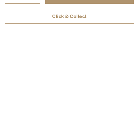
Click & Collect
KUNDESERVICE
TJENESTER
OM ILLUMS BOLIGHUS
Kjøpsbetingelser
Personvern