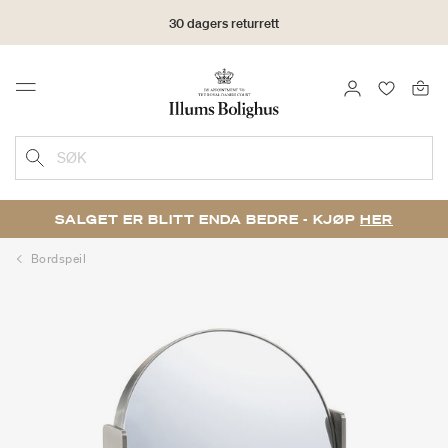
30 dagers returrett
LOGG INN
FAVORIT
Menu
SØK
SALGET ER BLITT ENDA BEDRE - KJØP
HER
Bordspeil