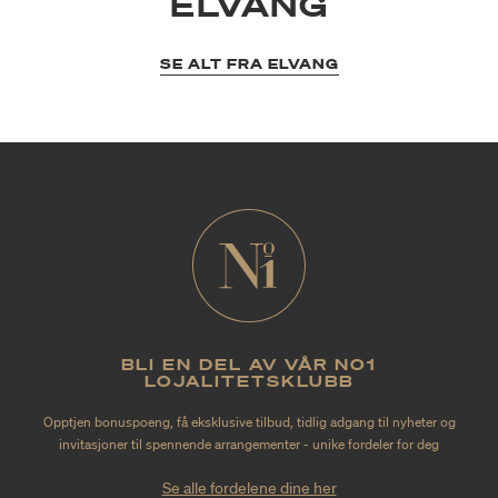
ELVANG
SE ALT FRA ELVANG
BLI EN DEL AV VÅR NO1
LOJALITETSKLUBB
Opptjen bonuspoeng, få eksklusive tilbud, tidlig adgang til nyheter og
invitasjoner til spennende arrangementer - unike fordeler for deg
Se alle fordelene dine her