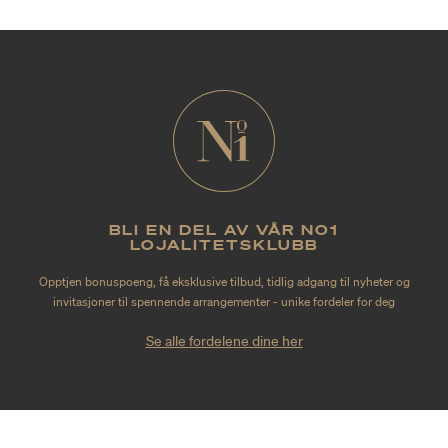
BLI EN DEL AV VÅR NO1
LOJALITETSKLUBB
Opptjen bonuspoeng, få eksklusive tilbud, tidlig adgang til nyheter og
invitasjoner til spennende arrangementer - unike fordeler for deg
Se alle fordelene dine her