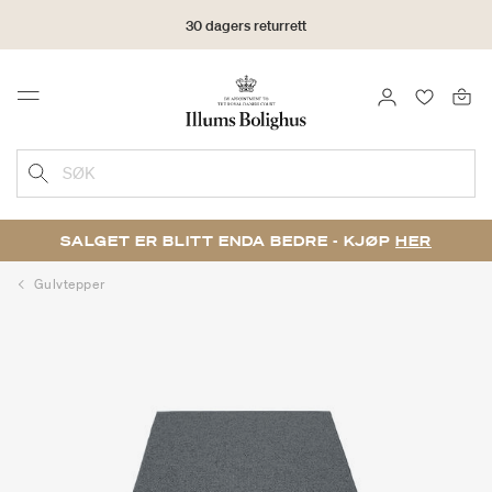
30 dagers returrett
LOGG INN
FAVORIT
Menu
SØK
SALGET ER BLITT ENDA BEDRE - KJØP
HER
Gulvtepper