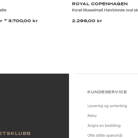
ROYAL COPENHAGEN
atte
Korall Musselmalt Halvblonde oval sk
-
kr
3.700,00 kr
2.299,00 kr
KUNDESERVICE
Levering og avhenting
Retur
Angre en bestilling
TETSKLUBB
Ofte stillte spørsmål