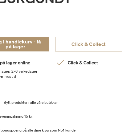
i handlekurv - få
Click & Collect
på lager
 på lager online
Click & Collect
 lager: 2-6 virkedager
veringstid
t
Bytt produkter i alle våre butikker
aveinnpakning 15 kr.
 bonuspoeng på alle dine kjøp som No1 kunde