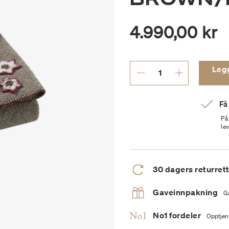
4.990,00 kr
Legg 
Få
På
le
30 dagers returret
Gaveinnpakning
G
No1 fordeler
Opptjen