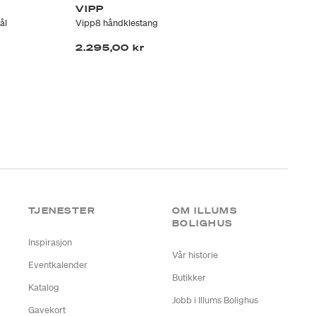
VIPP
R
ål
Vipp8 håndklestang
Åsm
2.295,00 kr
2.
TJENESTER
OM ILLUMS
BOLIGHUS
Inspirasjon
Vår historie
Eventkalender
Butikker
Katalog
Jobb i Illums Bolighus
Gavekort