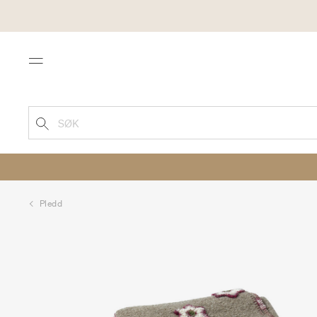
Menu
SØK
Pledd