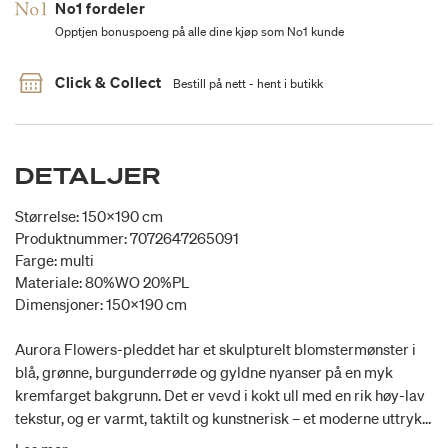
No1 fordeler
Opptjen bonuspoeng på alle dine kjøp som No1 kunde
Click & Collect
Bestill på nett - hent i butikk
DETALJER
Størrelse: 150x190 cm
Produktnummer: 7072647265091
Farge: multi
Materiale: 80%WO 20%PL
Dimensjoner: 150x190 cm
Aurora Flowers-pleddet har et skulpturelt blomstermønster i
blå, grønne, burgunderrøde og gyldne nyanser på en myk
kremfarget bakgrunn. Det er vevd i kokt ull med en rik høy-lav
tekstur, og er varmt, taktilt og kunstnerisk – et moderne uttrykk
for italiensk håndverk.