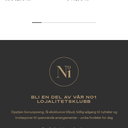
BLI EN DEL AV VÅR NO1
LOJALITETSKLUBB
Opptjen bonuspoeng, få eksklusive tilbud, tidlig adgang til nyheter og
invitasjoner til spennende arrangementer - unike fordeler for deg