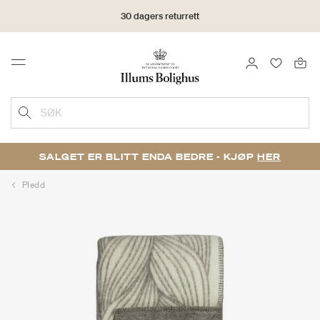
30 dagers returrett
LOGG INN
FAVORIT
Menu
SØK
SALGET ER BLITT ENDA BEDRE - KJØP
HER
Pledd