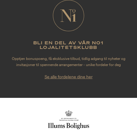
BLI EN DEL AV VÅR NO1
LOJALITETSKLUBB
Opptjen bonuspoeng, få eksklusive tilbud, tidlig adgang til nyheter og
invitasjoner til spennende arrangementer - unike fordeler for deg
Se alle fordelene dine her