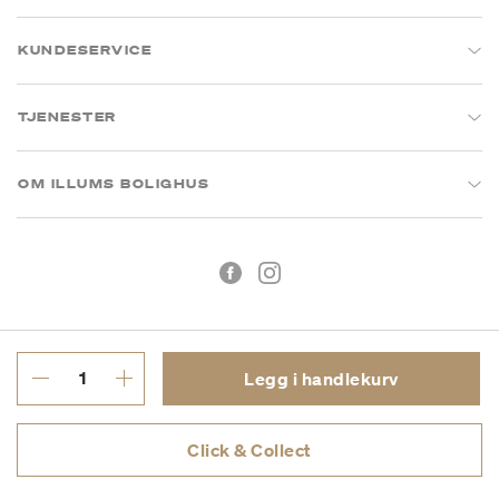
KUNDESERVICE
TJENESTER
OM ILLUMS BOLIGHUS
Legg i handlekurv
Kjøpsbetingelser
Personvern
Click & Collect
MVA: 993 075 930