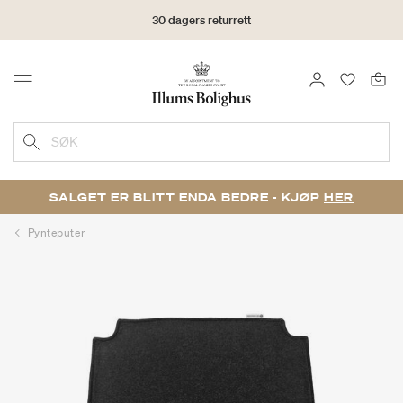
30 dagers returrett
LOGG INN
FAVORIT
Menu
SØK
SALGET ER BLITT ENDA BEDRE - KJØP
HER
Pynteputer