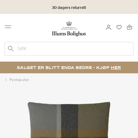
30 dagers returrett
LOGG INN
FAVORIT
Menu
SØK
SALGET ER BLITT ENDA BEDRE - KJØP
HER
Pynteputer