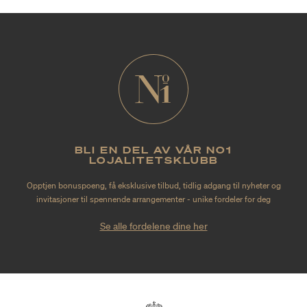
BLI EN DEL AV VÅR NO1
LOJALITETSKLUBB
Opptjen bonuspoeng, få eksklusive tilbud, tidlig adgang til nyheter og
invitasjoner til spennende arrangementer - unike fordeler for deg
Se alle fordelene dine her