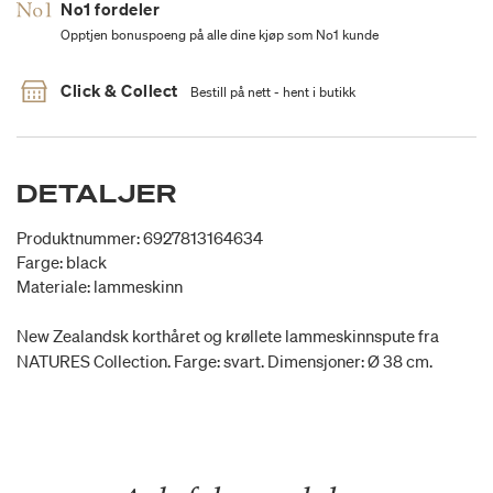
No1 fordeler
Opptjen bonuspoeng på alle dine kjøp som No1 kunde
Click & Collect
Bestill på nett - hent i butikk
DETALJER
Produktnummer: 6927813164634
Farge: black
Materiale: lammeskinn
New Zealandsk korthåret og krøllete lammeskinnspute fra
NATURES Collection. Farge: svart. Dimensjoner: Ø 38 cm.