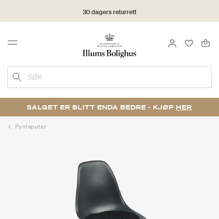
30 dagers returrett
LOGG INN
FAVORIT
Menu
SØK
SALGET ER BLITT ENDA BEDRE - KJØP
HER
Pynteputer