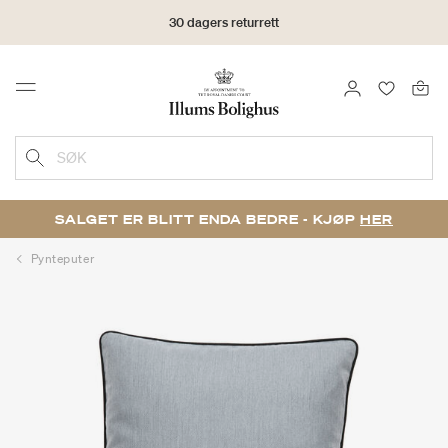
30 dagers returrett
LOGG INN
FAVORIT
Menu
SØK
SALGET ER BLITT ENDA BEDRE - KJØP
HER
Pynteputer